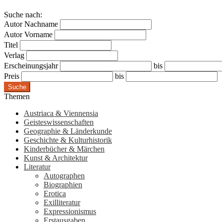
Suche nach:
Autor Nachname
Autor Vorname
Titel
Verlag
Erscheinungsjahr
bis
Preis
bis
Suche
Themen
Austriaca & Viennensia
Geisteswissenschaften
Geographie & Länderkunde
Geschichte & Kulturhistorik
Kinderbücher & Märchen
Kunst & Architektur
Literatur
Autographen
Biographien
Erotica
Exilliteratur
Expressionismus
Erstausgaben