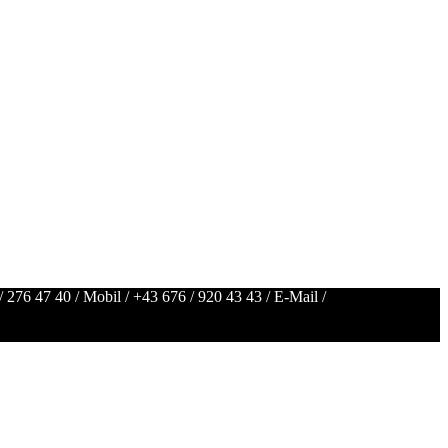
/ 276 47 40
/ Mobil /
+43 676 / 920 43 43
/ E-Mail /