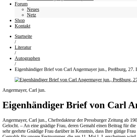
Forum
Neues
Netz
Shop
Kontakt
Startseite
/
Literatur
/
Autographen
/
Eigenhändiger Brief von Carl Angermayer jun., Preßburg, 27. I
Angermayer, Carl jun.
Eigenhändiger Brief von Carl An
Angermayer, Carl jun., Chefredakteur der Pressburger Zeitung ab 1907
Gelocht. – An eine gnädige Frau, deren Gemahl einen Beitrag für di
sehr geehrte Gnädige Frau darüber in Kenntnis, dass Ihre gütige Frau 
Gemahls für unsere Festnummer, die am 11. Mai l. J. erscheinen wird,