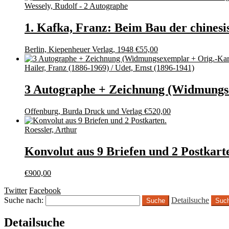
Wessely, Rudolf - 2 Autographe
1. Kafka, Franz: Beim Bau der chine
Berlin, Kiepenheuer Verlag, 1948
€
55,00
Hailer, Franz (1886-1969) / Udet, Ernst (1896-1941)
3 Autographe + Zeichnung (Widmungse
Offenburg, Burda Druck und Verlag
€
520,00
Roessler, Arthur
Konvolut aus 9 Briefen und 2 Postkart
€
900,00
Twitter
Facebook
Suche nach:
Detailsuche
Suc
Detailsuche