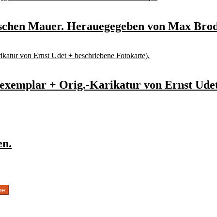
sischen Mauer. Herauegegeben von Max Bro
xemplar + Orig.-Karikatur von Ernst Udet 
en.
he