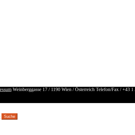
essum
Weinberggasse 17 / 1190 Wien / Österreich
Telefon/Fax /
+43 1 
e
Suche