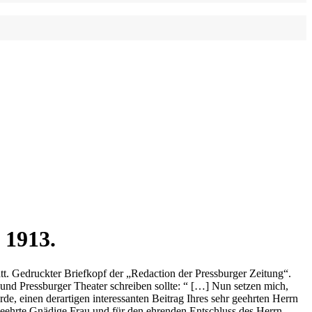
 1913.
att. Gedruckter Briefkopf der „Redaction der Pressburger Zeitung“.
nd Pressburger Theater schreiben sollte: “ […] Nun setzen mich,
de, einen derartigen interessanten Beitrag Ihres sehr geehrten Herrn
 geehrte Gnädige Frau und für den ehrenden Entschluss des Herrn