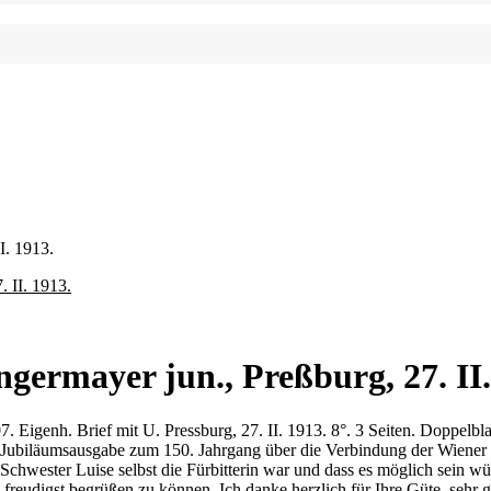
I. 1913.
germayer jun., Preßburg, 27. II.
. Eigenh. Brief mit U. Pressburg, 27. II. 1913. 8°. 3 Seiten. Doppelbl
e Jubiläumsausgabe zum 150. Jahrgang über die Verbindung der Wiener u
Schwester Luise selbst die Fürbitterin war und dass es möglich sein wür
 freudigst begrüßen zu können. Ich danke herzlich für Ihre Güte, sehr