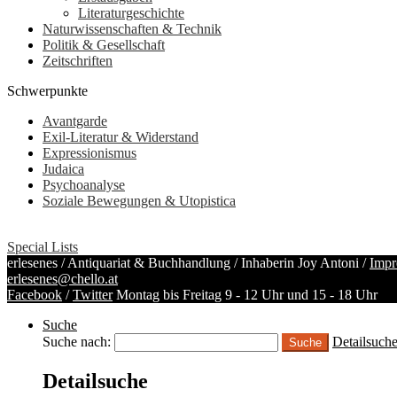
Literaturgeschichte
Naturwissenschaften & Technik
Politik & Gesellschaft
Zeitschriften
Schwerpunkte
Avantgarde
Exil-Literatur & Widerstand
Expressionismus
Judaica
Psychoanalyse
Soziale Bewegungen & Utopistica
Special Lists
erlesenes / Antiquariat & Buchhandlung / Inhaberin Joy Antoni /
Impr
erlesenes@chello.at
Facebook
/
Twitter
Montag bis Freitag 9 - 12 Uhr und 15 - 18 Uhr
Suche
Suche nach:
Detailsuch
Detailsuche