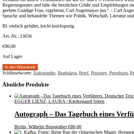
Regierungsrates und bitte die herzlichen Grüße und Empfehlungen m
geehrte Gnädige Frau, ergebenst, Carl Angermayer jun.“ – Carl Angerm
Sprache und behandelte Themen wie Politik, Wirtschaft, Literatur und 
Bl. einfach gefaltet, leicht knickspurig.
Art.-Nr.:
23656
€
90,00
Auf Lager
In den Warenkorb
Schlüsselworte:
Autographe
,
Bratislava
,
Brief
,
Pozsony
,
Pressburg
,
P
Ähnliche Produkte
EGGER LIENZ, LAURA / Kierkegaard Sören
Autograph – Das Tagebuch eines Verfü
Berlin, Wilhelm Börngräber
€
80,00