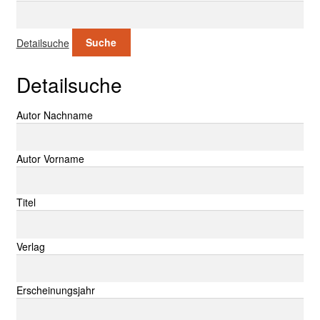
Suche nach:
Detailsuche
Suche
Detailsuche
Suche nach:
Autor Nachname
Autor Vorname
Titel
Verlag
Erscheinungsjahr