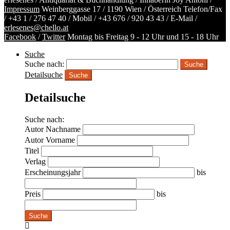
Impressum
Weinberggasse 17 / 1190 Wien / Österreich
Telefon/Fax
/
+43 1 / 276 47 40
/ Mobil /
+43 676 / 920 43 43
/ E-Mail /
erlesenes@chello.at
Facebook
/
Twitter
Montag bis Freitag 9 - 12 Uhr und 15 - 18 Uhr
Suche
Suche nach:
Detailsuche
Suche
Detailsuche
Suche nach:
Autor Nachname
Autor Vorname
Titel
Verlag
Erscheinungsjahr
bis
Preis
bis
Suche