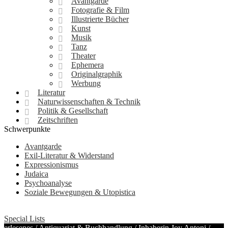
Avantgarde
Fotografie & Film
Illustrierte Bücher
Kunst
Musik
Tanz
Theater
Ephemera
Originalgraphik
Werbung
Literatur
Naturwissenschaften & Technik
Politik & Gesellschaft
Zeitschriften
Schwerpunkte
Avantgarde
Exil-Literatur & Widerstand
Expressionismus
Judaica
Psychoanalyse
Soziale Bewegungen & Utopistica
Special Lists
erlesenes / Antiquariat & Buchhandlung / Inhaberin Joy Antoni /