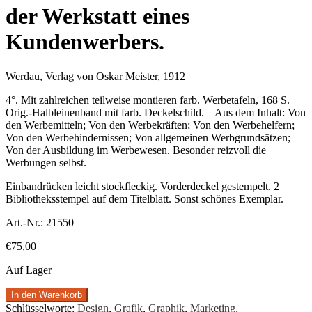
der Werkstatt eines
Kundenwerbers.
Werdau, Verlag von Oskar Meister, 1912
4°. Mit zahlreichen teilweise montieren farb. Werbetafeln, 168 S.
Orig.-Halbleinenband mit farb. Deckelschild. – Aus dem Inhalt: Von
den Werbemitteln; Von den Werbekräften; Von den Werbehelfern;
Von den Werbehindernissen; Von allgemeinen Werbgrundsätzen;
Von der Ausbildung im Werbewesen. Besonder reizvoll die
Werbungen selbst.
Einbandrücken leicht stockfleckig. Vorderdeckel gestempelt. 2
Bibliotheksstempel auf dem Titelblatt. Sonst schönes Exemplar.
Art.-Nr.:
21550
€
75,00
Auf Lager
In den Warenkorb
Schlüsselworte:
Design
,
Grafik
,
Graphik
,
Marketing
,