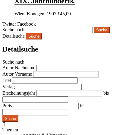
XIX. Jahrhunderts.
Wien, Konegen, 1907
€
45,00
Twitter
Facebook
Suche nach:
Detailsuche
Suche
Detailsuche
Suche nach:
Autor Nachname
Autor Vorname
Titel
Verlag
Erscheinungsjahr
bis
Preis
bis
Suche
Themen