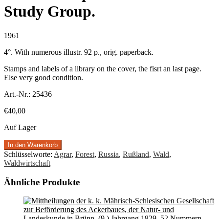
Study Group.
1961
4°. With numerous illustr. 92 p., orig. paperback.
Stamps and labels of a library on the cover, the fisrt an last page.
Else very good condition.
Art.-Nr.:
25436
€
40,00
Auf Lager
In den Warenkorb
Schlüsselworte:
Agrar
,
Forest
,
Russia
,
Rußland
,
Wald
,
Waldwirtschaft
Ähnliche Produkte