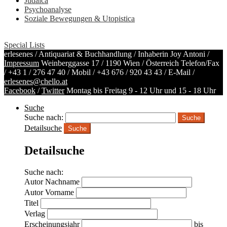
Judaica
Psychoanalyse
Soziale Bewegungen & Utopistica
Special Lists
erlesenes / Antiquariat & Buchhandlung / Inhaberin Joy Antoni /
Impressum
Weinberggasse 17 / 1190 Wien / Österreich
Telefon/Fax
/
+43 1 / 276 47 40
/ Mobil /
+43 676 / 920 43 43
/ E-Mail /
erlesenes@chello.at
Facebook
/
Twitter
Montag bis Freitag 9 - 12 Uhr und 15 - 18 Uhr
Suche
Suche nach:
Detailsuche
Suche
Detailsuche
Suche nach:
Autor Nachname
Autor Vorname
Titel
Verlag
Erscheinungsjahr
bis