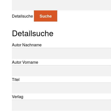
Suche nach:
Detailsuche
Suche
Detailsuche
Suche nach:
Autor Nachname
Autor Vorname
Titel
Verlag