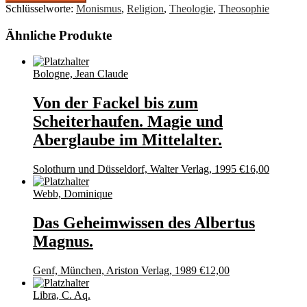
Schlüsselworte:
Monismus
,
Religion
,
Theologie
,
Theosophie
Ähnliche Produkte
Bologne, Jean Claude
Von der Fackel bis zum
Scheiterhaufen. Magie und
Aberglaube im Mittelalter.
Solothurn und Düsseldorf, Walter Verlag, 1995
€
16,00
Webb, Dominique
Das Geheimwissen des Albertus
Magnus.
Genf, München, Ariston Verlag, 1989
€
12,00
Libra, C. Aq.