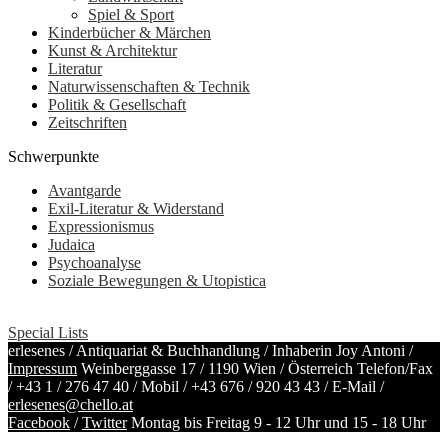
Spiel & Sport
Kinderbücher & Märchen
Kunst & Architektur
Literatur
Naturwissenschaften & Technik
Politik & Gesellschaft
Zeitschriften
Schwerpunkte
Avantgarde
Exil-Literatur & Widerstand
Expressionismus
Judaica
Psychoanalyse
Soziale Bewegungen & Utopistica
Special Lists
erlesenes / Antiquariat & Buchhandlung / Inhaberin Joy Antoni /
Impressum
Weinberggasse 17 / 1190 Wien / Österreich
Telefon/Fax
/
+43 1 / 276 47 40
/ Mobil /
+43 676 / 920 43 43
/ E-Mail /
erlesenes@chello.at
Facebook
/
Twitter
Montag bis Freitag 9 - 12 Uhr und 15 - 18 Uhr