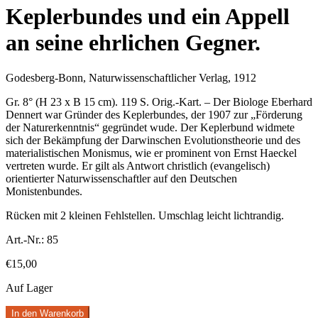
Keplerbundes und ein Appell
an seine ehrlichen Gegner.
Godesberg-Bonn, Naturwissenschaftlicher Verlag, 1912
Gr. 8° (H 23 x B 15 cm). 119 S. Orig.-Kart. – Der Biologe Eberhard
Dennert war Gründer des Keplerbundes, der 1907 zur „Förderung
der Naturerkenntnis“ gegründet wude. Der Keplerbund widmete
sich der Bekämpfung der Darwinschen Evolutionstheorie und des
materialistischen Monismus, wie er prominent von Ernst Haeckel
vertreten wurde. Er gilt als Antwort christlich (evangelisch)
orientierter Naturwissenschaftler auf den Deutschen
Monistenbundes.
Rücken mit 2 kleinen Fehlstellen. Umschlag leicht lichtrandig.
Art.-Nr.:
85
€
15,00
Auf Lager
In den Warenkorb