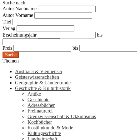
Suche nach:
Autor Nachname
Autor Vorname
Titel
Verlag
Erscheinungsjahr
bis
Preis
bis
Suche
Themen
Austriaca & Viennensia
Geisteswissenschaften
Geographie & Länderkunde
Geschichte & Kulturhistorik
Antike
Geschichte
Adressbücher
Freimaurerei
Grenzwissenschaft & Okkultismus
Kochbücher
Kostümkunde & Mode
Kulturgeschichte
Landwirtschaft