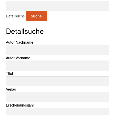
Suche nach:
Detailsuche
Suche
Detailsuche
Suche nach:
Autor Nachname
Autor Vorname
Titel
Verlag
Erscheinungsjahr