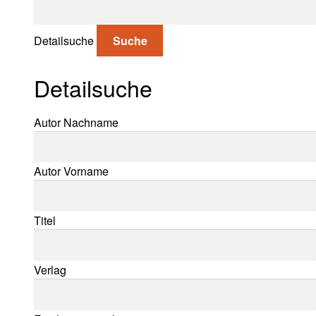
Suche nach:
Detailsuche
Suche
Detailsuche
Suche nach:
Autor Nachname
Autor Vorname
Titel
Verlag