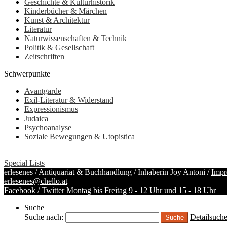
Geschichte & Kulturhistorik
Kinderbücher & Märchen
Kunst & Architektur
Literatur
Naturwissenschaften & Technik
Politik & Gesellschaft
Zeitschriften
Schwerpunkte
Avantgarde
Exil-Literatur & Widerstand
Expressionismus
Judaica
Psychoanalyse
Soziale Bewegungen & Utopistica
Special Lists
erlesenes / Antiquariat & Buchhandlung / Inhaberin Joy Antoni /
Impr
erlesenes@chello.at
Facebook
/
Twitter
Montag bis Freitag 9 - 12 Uhr und 15 - 18 Uhr
Suche
Suche nach:
Detailsuch