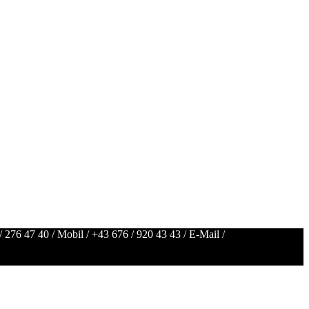
/ 276 47 40
/ Mobil /
+43 676 / 920 43 43
/ E-Mail /