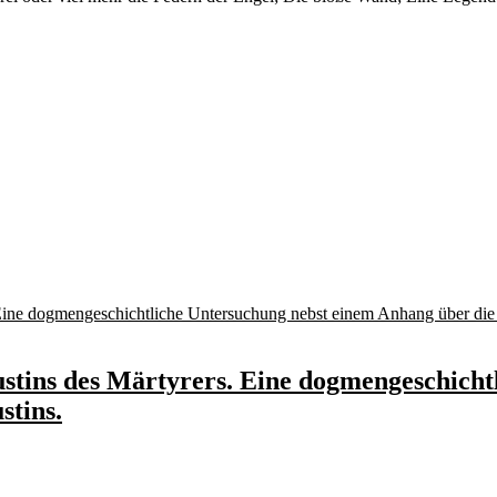
Justins des Märtyrers. Eine dogmengeschic
stins.