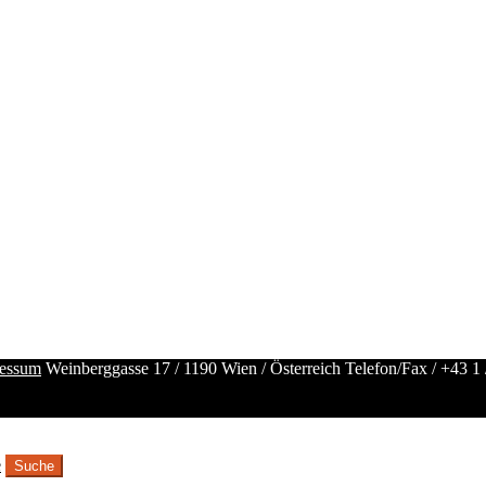
essum
Weinberggasse 17 / 1190 Wien / Österreich
Telefon/Fax /
+43 1 
e
Suche