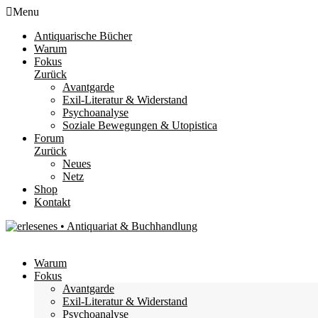
Menu
Antiquarische Bücher
Warum
Fokus
Zurück
Avantgarde
Exil-Literatur & Widerstand
Psychoanalyse
Soziale Bewegungen & Utopistica
Forum
Zurück
Neues
Netz
Shop
Kontakt
Warum
Fokus
Avantgarde
Exil-Literatur & Widerstand
Psychoanalyse