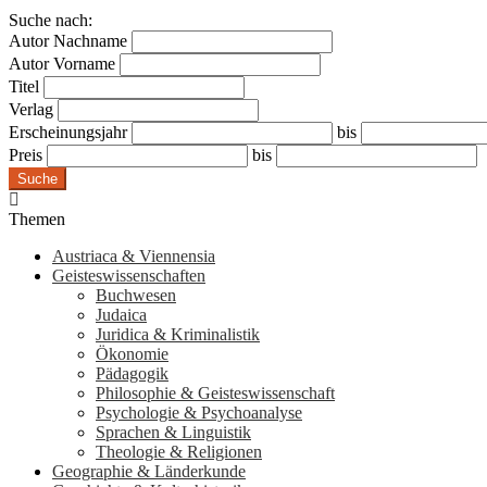
Suche nach:
Autor Nachname
Autor Vorname
Titel
Verlag
Erscheinungsjahr
bis
Preis
bis
Suche
Themen
Austriaca & Viennensia
Geisteswissenschaften
Buchwesen
Judaica
Juridica & Kriminalistik
Ökonomie
Pädagogik
Philosophie & Geisteswissenschaft
Psychologie & Psychoanalyse
Sprachen & Linguistik
Theologie & Religionen
Geographie & Länderkunde