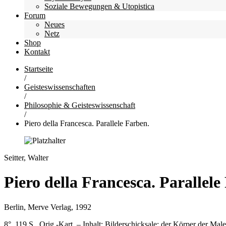
Soziale Bewegungen & Utopistica
Forum
Neues
Netz
Shop
Kontakt
Startseite
/
Geisteswissenschaften
/
Philosophie & Geisteswissenschaft
/
Piero della Francesca. Parallele Farben.
Seitter, Walter
Piero della Francesca. Parallele
Berlin, Merve Verlag, 1992
8°. 119 S., Orig.-Kart. – Inhalt: Bilderschicksale; der Körper der 