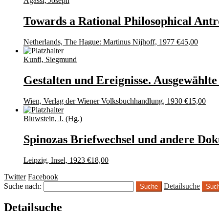
Agassi, Joseph
Towards a Rational Philosophical Ant
Netherlands, The Hague: Martinus Nijhoff, 1977
€
45,00
Kunfi, Siegmund
Gestalten und Ereignisse. Ausgewählte
Wien, Verlag der Wiener Volksbuchhandlung, 1930
€
15,00
Bluwstein, J. (Hg.)
Spinozas Briefwechsel und andere Dok
Leipzig, Insel, 1923
€
18,00
Twitter
Facebook
Suche nach:
Detailsuche
Suc
Detailsuche