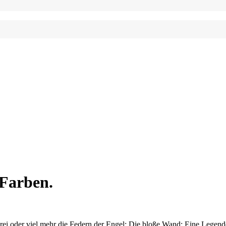
 Farben.
Malerei oder viel mehr die Federn der Engel; Die bloße Wand; Eine Lege