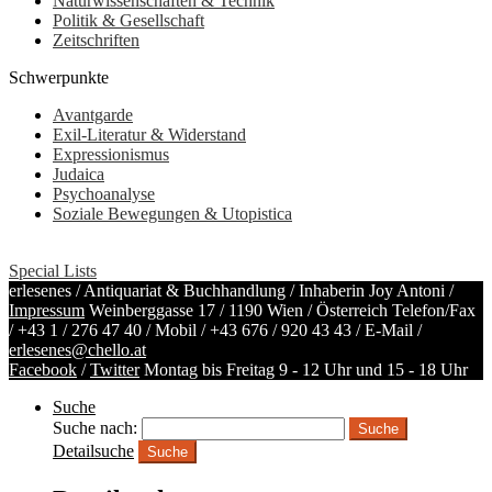
Naturwissenschaften & Technik
Politik & Gesellschaft
Zeitschriften
Schwerpunkte
Avantgarde
Exil-Literatur & Widerstand
Expressionismus
Judaica
Psychoanalyse
Soziale Bewegungen & Utopistica
Special Lists
erlesenes / Antiquariat & Buchhandlung / Inhaberin Joy Antoni /
Impressum
Weinberggasse 17 / 1190 Wien / Österreich
Telefon/Fax
/
+43 1 / 276 47 40
/ Mobil /
+43 676 / 920 43 43
/ E-Mail /
erlesenes@chello.at
Facebook
/
Twitter
Montag bis Freitag 9 - 12 Uhr und 15 - 18 Uhr
Suche
Suche nach:
Detailsuche
Suche