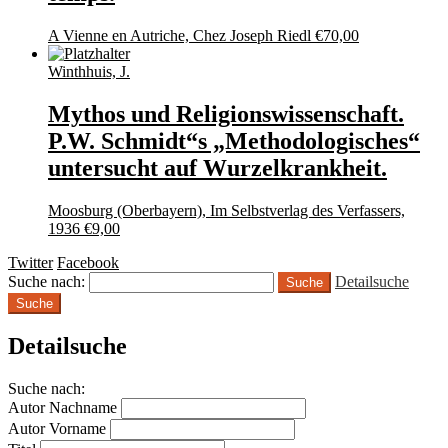
A Vienne en Autriche, Chez Joseph Riedl
€
70,00
Winthhuis, J.
Mythos und Religionswissenschaft.
P.W. Schmidt“s „Methodologisches“
untersucht auf Wurzelkrankheit.
Moosburg (Oberbayern), Im Selbstverlag des Verfassers,
1936
€
9,00
Twitter
Facebook
Suche nach:
Detailsuche
Suche
Detailsuche
Suche nach:
Autor Nachname
Autor Vorname