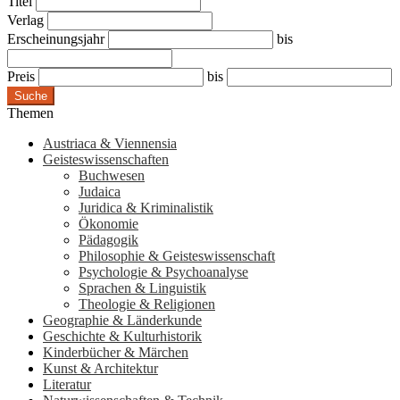
Titel
Verlag
Erscheinungsjahr
bis
Preis
bis
Suche
Themen
Austriaca & Viennensia
Geisteswissenschaften
Buchwesen
Judaica
Juridica & Kriminalistik
Ökonomie
Pädagogik
Philosophie & Geisteswissenschaft
Psychologie & Psychoanalyse
Sprachen & Linguistik
Theologie & Religionen
Geographie & Länderkunde
Geschichte & Kulturhistorik
Kinderbücher & Märchen
Kunst & Architektur
Literatur