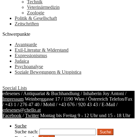
Technik
Veterinärmedizin
Zoologie
Politik & Gesellschaft
Zeitschriften
Schwerpunkte
Avantgarde
Exil-Literatur & Widerstand
Expressionismus
Judaica
Psychoanalyse
Soziale Bewegungen & Utopistica
Special Lists
erlesenes / Antiquariat & Buchhandlung / Inhaberin Joy Antoni /
Impressum
Weinberggasse 17 / 1190 Wien / Österreich
Telefon/Fax
/
+43 1 / 276 47 40
/ Mobil /
+43 676 / 920 43 43
/ E-Mail /
erlesenes@chello.at
Facebook
/
Twitter
Montag bis Freitag 9 - 12 Uhr und 15 - 18 Uhr
Suche
Suche nach: