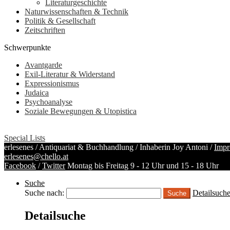
Literaturgeschichte
Naturwissenschaften & Technik
Politik & Gesellschaft
Zeitschriften
Schwerpunkte
Avantgarde
Exil-Literatur & Widerstand
Expressionismus
Judaica
Psychoanalyse
Soziale Bewegungen & Utopistica
Special Lists
erlesenes / Antiquariat & Buchhandlung / Inhaberin Joy Antoni /
Impr
erlesenes@chello.at
Facebook
/
Twitter
Montag bis Freitag 9 - 12 Uhr und 15 - 18 Uhr
Suche
Suche nach:
Detailsuch
Detailsuche