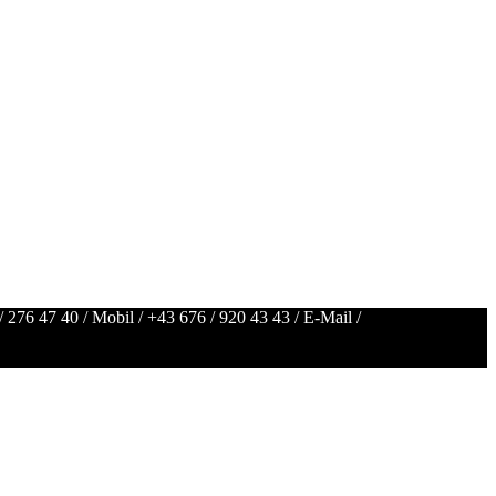
/ 276 47 40
/ Mobil /
+43 676 / 920 43 43
/ E-Mail /