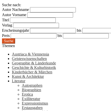
Suche nach:
Autor Nachname
Autor Vorname
Titel
Verlag
Erscheinungsjahr
bis
Preis
bis
Suche
Themen
Austriaca & Viennensia
Geisteswissenschaften
Geographie & Länderkunde
Geschichte & Kulturhistorik
Kinderbücher & Märchen
Kunst & Architektur
Literatur
Autographen
Biographien
Erotica
Exilliteratur
Expressionismus
Erstausgaben