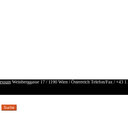
essum
Weinberggasse 17 / 1190 Wien / Österreich
Telefon/Fax /
+43 1 
e
Suche