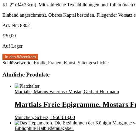
Kl. 2° (34x23cm). Mit zahlreiche Textabbildungen und Tafeln (nach 
Einband angeschmutzt. Oberes Kaptal bestoßen. Fliegender Vorsatz eing
Art.-Nr.:
8802
€
30,00
Auf Lager
In den Warenkorb
Schlüsselworte:
Erotik
,
Frauen
,
Kunst
,
Sittengeschichte
Ähnliche Produkte
Martialis, Marcus Valerius / Mostar, Gerhart Herrmann
Martials Freie Epigramme. Mostars Fr
München, Scherz, 1966
€
13,00
Bibliophile Halblederausgabe -