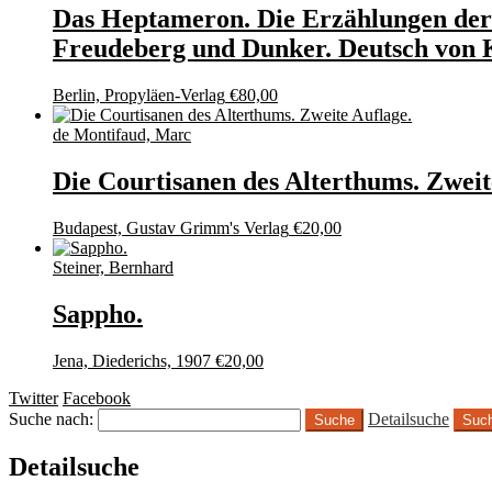
Das Heptameron. Die Erzählungen der
Freudeberg und Dunker. Deutsch von 
Berlin, Propyläen-Verlag
€
80,00
de Montifaud, Marc
Die Courtisanen des Alterthums. Zweit
Budapest, Gustav Grimm's Verlag
€
20,00
Steiner, Bernhard
Sappho.
Jena, Diederichs, 1907
€
20,00
Twitter
Facebook
Suche nach:
Detailsuche
Suc
Detailsuche