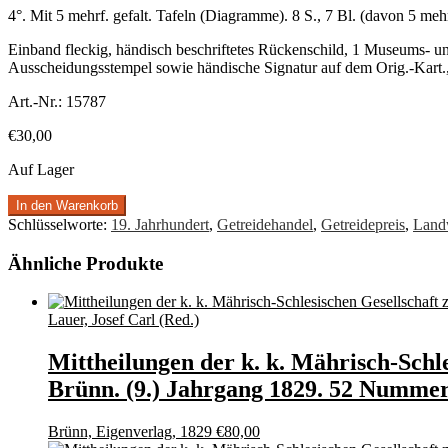
4°. Mit 5 mehrf. gefalt. Tafeln (Diagramme). 8 S., 7 Bl. (davon 5 me
Einband fleckig, händisch beschriftetes Rückenschild, 1 Museums- un
Ausscheidungsstempel sowie händische Signatur auf dem Orig.-Kart.,
Art.-Nr.:
15787
€
30,00
Auf Lager
In den Warenkorb
Schlüsselworte:
19. Jahrhundert
,
Getreidehandel
,
Getreidepreis
,
Landw
Ähnliche Produkte
Lauer, Josef Carl (Red.)
Mittheilungen der k. k. Mährisch-Schl
Brünn. (9.) Jahrgang 1829. 52 Nummern
Brünn, Eigenverlag, 1829
€
80,00