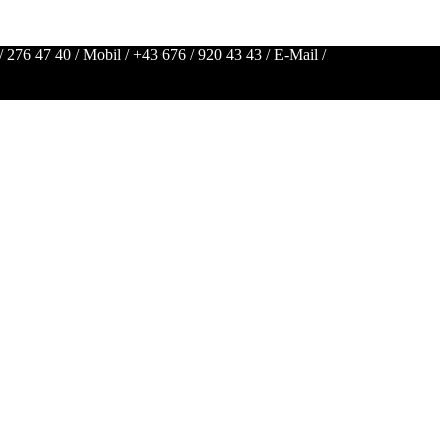
/ 276 47 40
/ Mobil /
+43 676 / 920 43 43
/ E-Mail /