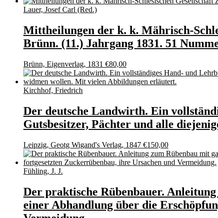
Lauer, Josef Carl (Red.)
Mittheilungen der k. k. Mährisch-Schl
Brünn. (11.) Jahrgang 1831. 51 Nummer
Brünn, Eigenverlag, 1831
€
80,00
Kirchhof, Friedrich
Der deutsche Landwirth. Ein vollstän
Gutsbesitzer, Pächter und alle diejeni
Leipzig, Geotg Wigand's Verlag, 1847
€
150,00
Fühling, J. J.
Der praktische Rübenbauer. Anleitung
einer Abhandlung über die Erschöpfun
Vermeidung.