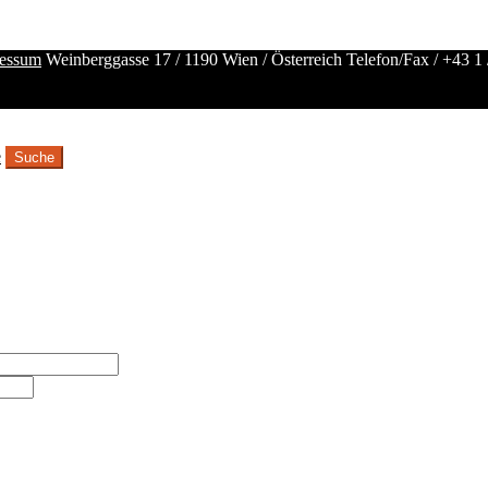
essum
Weinberggasse 17 / 1190 Wien / Österreich
Telefon/Fax /
+43 1 
e
Suche