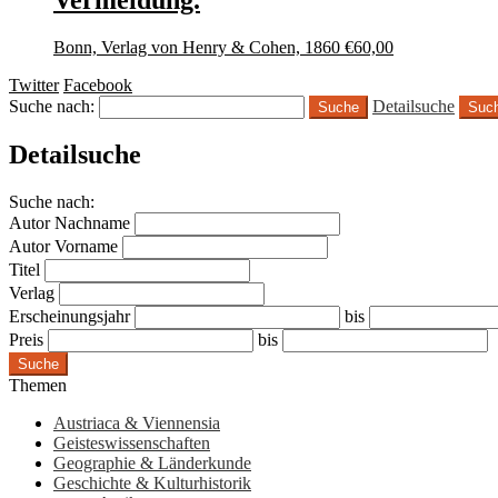
Bonn, Verlag von Henry & Cohen, 1860
€
60,00
Twitter
Facebook
Suche nach:
Detailsuche
Suc
Detailsuche
Suche nach:
Autor Nachname
Autor Vorname
Titel
Verlag
Erscheinungsjahr
bis
Preis
bis
Suche
Themen
Austriaca & Viennensia
Geisteswissenschaften
Geographie & Länderkunde
Geschichte & Kulturhistorik