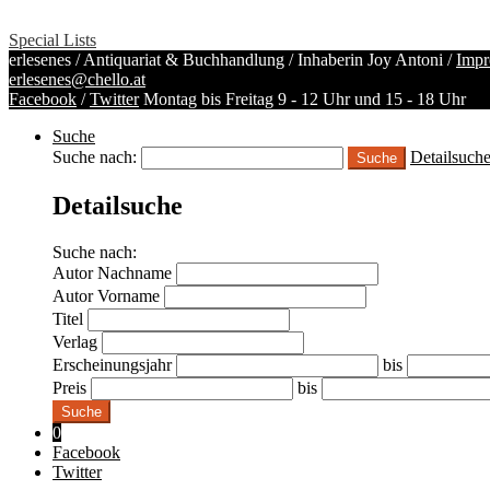
Special Lists
erlesenes / Antiquariat & Buchhandlung / Inhaberin Joy Antoni /
Impr
erlesenes@chello.at
Facebook
/
Twitter
Montag bis Freitag 9 - 12 Uhr und 15 - 18 Uhr
Suche
Suche nach:
Detailsuch
Detailsuche
Suche nach:
Autor Nachname
Autor Vorname
Titel
Verlag
Erscheinungsjahr
bis
Preis
bis
Suche
0
Facebook
Twitter