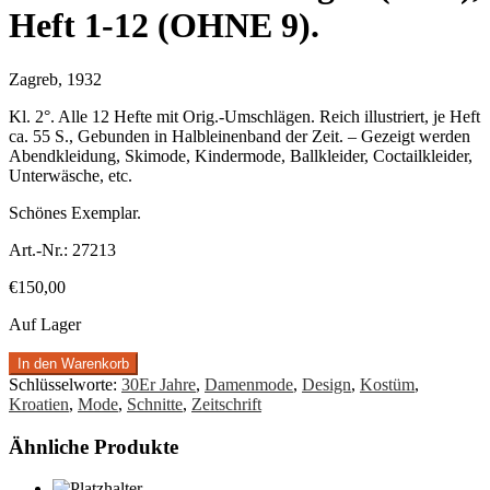
Heft 1-12 (OHNE 9).
Zagreb, 1932
Kl. 2°. Alle 12 Hefte mit Orig.-Umschlägen. Reich illustriert, je Heft
ca. 55 S., Gebunden in Halbleinenband der Zeit. – Gezeigt werden
Abendkleidung, Skimode, Kindermode, Ballkleider, Coctailkleider,
Unterwäsche, etc.
Schönes Exemplar.
Art.-Nr.:
27213
€
150,00
Auf Lager
In den Warenkorb
Schlüsselworte:
30Er Jahre
,
Damenmode
,
Design
,
Kostüm
,
Kroatien
,
Mode
,
Schnitte
,
Zeitschrift
Ähnliche Produkte