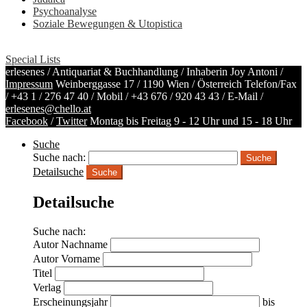
Psychoanalyse
Soziale Bewegungen & Utopistica
Special Lists
erlesenes / Antiquariat & Buchhandlung / Inhaberin Joy Antoni /
Impressum
Weinberggasse 17 / 1190 Wien / Österreich
Telefon/Fax
/
+43 1 / 276 47 40
/ Mobil /
+43 676 / 920 43 43
/ E-Mail /
erlesenes@chello.at
Facebook
/
Twitter
Montag bis Freitag 9 - 12 Uhr und 15 - 18 Uhr
Suche
Suche nach:
Detailsuche
Suche
Detailsuche
Suche nach:
Autor Nachname
Autor Vorname
Titel
Verlag
Erscheinungsjahr
bis