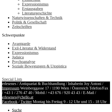
Expressionismus
Erstausgaben
Literaturgeschichte
Naturwissenschaften & Technik
Politik & Gesellschaft
Zeitschriften
Schwerpunkte
Avantgarde
Exil-Literatur & Widerstand
Expressionismus
Judaica
Psychoanalyse
Soziale Bewegungen & Utopistica
Special Lists
erlesenes / Antiquariat & Buchhandlung / Inhaberin Joy Antoni /
Impressum
Weinberggasse 17 / 1190 Wien / Österreich
Telefon/Fax
/
+43 1 / 276 47 40
/ Mobil /
+43 676 / 920 43 43
/ E-Mail /
erlesenes@chello.at
Facebook
/
Twitter
Montag bis Freitag 9 - 12 Uhr und 15 - 18 Uhr
Suche