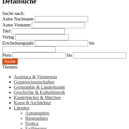
Detailsuche
Suche nach:
Autor Nachname
Autor Vorname
Titel
Verlag
Erscheinungsjahr
bis
Preis
bis
Suche
Themen
Austriaca & Viennensia
Geisteswissenschaften
Geographie & Länderkunde
Geschichte & Kulturhistorik
Kinderbücher & Märchen
Kunst & Architektur
Literatur
Autographen
Biographien
Erotica
Exilliteratur