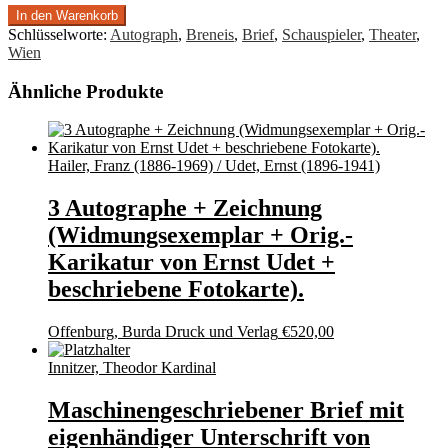
In den Warenkorb
Schlüsselworte:
Autograph
,
Breneis
,
Brief
,
Schauspieler
,
Theater
,
Wien
Ähnliche Produkte
Hailer, Franz (1886-1969) / Udet, Ernst (1896-1941)
3 Autographe + Zeichnung
(Widmungsexemplar + Orig.-
Karikatur von Ernst Udet +
beschriebene Fotokarte).
Offenburg, Burda Druck und Verlag
€
520,00
Innitzer, Theodor Kardinal
Maschinengeschriebener Brief mit
eigenhändiger Unterschrift von