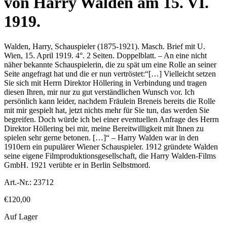
von Harry Walden am 15. VI.
1919.
Walden, Harry, Schauspieler (1875-1921). Masch. Brief mit U.
Wien, 15. April 1919. 4°. 2 Seiten. Doppelblatt. – An eine nicht
näher bekannte Schauspielerin, die zu spät um eine Rolle an seiner
Seite angefragt hat und die er nun vertröstet:“[…] Vielleicht setzen
Sie sich mit Herrn Direktor Höllering in Verbindung und tragen
diesen Ihren, mir nur zu gut verständlichen Wunsch vor. Ich
persönlich kann leider, nachdem Fräulein Breneis bereits die Rolle
mit mir gespielt hat, jetzt nichts mehr für Sie tun, das werden Sie
begreifen. Doch würde ich bei einer eventuellen Anfrage des Herrn
Direktor Höllering bei mir, meine Bereitwilligkeit mit Ihnen zu
spielen sehr gerne betonen. […]“ – Harry Walden war in den
1910ern ein pupulärer Wiener Schauspieler. 1912 gründete Walden
seine eigene Filmproduktionsgesellschaft, die Harry Walden-Films
GmbH. 1921 verübte er in Berlin Selbstmord.
Art.-Nr.:
23712
€
120,00
Auf Lager