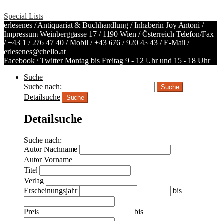
Special Lists
erlesenes / Antiquariat & Buchhandlung / Inhaberin Joy Antoni /
Impressum
Weinberggasse 17 / 1190 Wien / Österreich
Telefon/Fax
/
+43 1 / 276 47 40
/ Mobil /
+43 676 / 920 43 43
/ E-Mail /
erlesenes@chello.at
Facebook
/
Twitter
Montag bis Freitag 9 - 12 Uhr und 15 - 18 Uhr
Suche
Suche nach:
Detailsuche
Suche
Detailsuche
Suche nach:
Autor Nachname
Autor Vorname
Titel
Verlag
Erscheinungsjahr
bis
Preis
bis