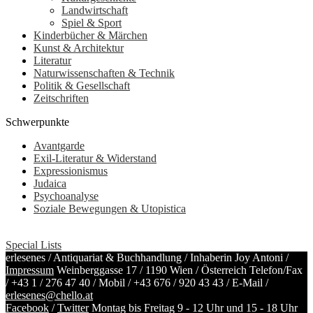
Landwirtschaft
Spiel & Sport
Kinderbücher & Märchen
Kunst & Architektur
Literatur
Naturwissenschaften & Technik
Politik & Gesellschaft
Zeitschriften
Schwerpunkte
Avantgarde
Exil-Literatur & Widerstand
Expressionismus
Judaica
Psychoanalyse
Soziale Bewegungen & Utopistica
Special Lists
erlesenes / Antiquariat & Buchhandlung / Inhaberin Joy Antoni /
Impressum
Weinberggasse 17 / 1190 Wien / Österreich
Telefon/Fax
/
+43 1 / 276 47 40
/ Mobil /
+43 676 / 920 43 43
/ E-Mail /
erlesenes@chello.at
Facebook
/
Twitter
Montag bis Freitag 9 - 12 Uhr und 15 - 18 Uhr