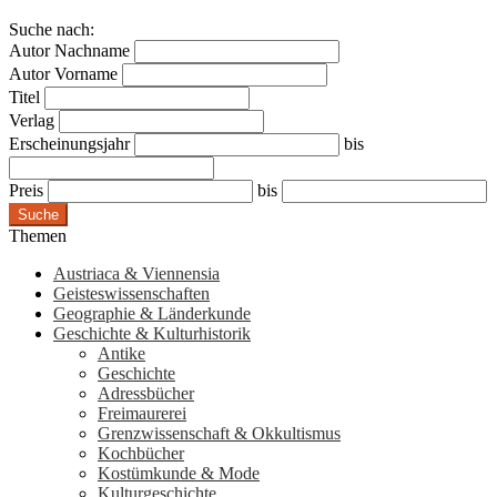
Suche nach:
Autor Nachname
Autor Vorname
Titel
Verlag
Erscheinungsjahr
bis
Preis
bis
Suche
Themen
Austriaca & Viennensia
Geisteswissenschaften
Geographie & Länderkunde
Geschichte & Kulturhistorik
Antike
Geschichte
Adressbücher
Freimaurerei
Grenzwissenschaft & Okkultismus
Kochbücher
Kostümkunde & Mode
Kulturgeschichte