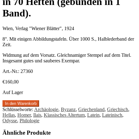
in 70 Heften (gebunden in 1
Band).
Wien, Verlag "Wiener Blätter", 1924
8°. Mit einigen Abbildungstafeln. Über 1000 S., Halblederband der
Zeit.
Widmung auf dem Vorsatz. Gleichnamiger Stempel auf dem Titel.
Insgesamt gutes und sauberes Exempar.
Art.-Nr.:
27360
€
160,00
Auf Lager
In den Warenkorb
Schlüsselworte:
Archäologie
,
Byzanz
,
Griechenland
,
Griechisch
,
Hellas
,
Homer
,
Ilais
,
Klassisches Altertum
,
Latein
,
Lateinisch
,
Odysse
,
Philologie
Ähnliche Produkte